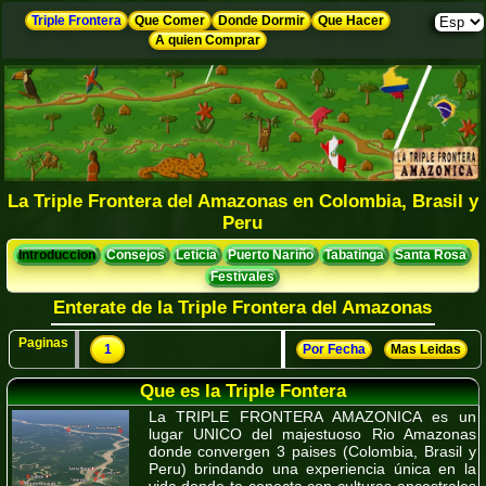
Triple Frontera
Que Comer
Donde Dormir
Que Hacer
A quien Comprar
La Triple Frontera del Amazonas en Colombia, Brasil y
Peru
Introduccion
Consejos
Leticia
Puerto Nariño
Tabatinga
Santa Rosa
Festivales
Enterate de la Triple Frontera del Amazonas
Paginas
1
Por Fecha
Mas Leidas
Que es la Triple Fontera
La TRIPLE FRONTERA AMAZONICA es un
lugar UNICO del majestuoso Rio Amazonas
donde convergen 3 paises (Colombia, Brasil y
Peru) brindando una experiencia única en la
vida donde te conecta con culturas ancestrales