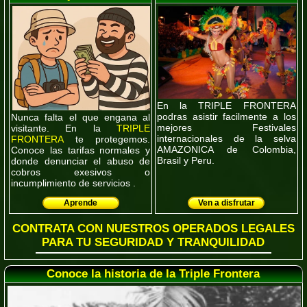
En la TRIPLE FRONTERA
podras asistir facilmente a los
Nunca falta el que engana al
mejores Festivales
visitante. En la
TRIPLE
internacionales de la selva
FRONTERA
te protegemos.
AMAZONICA de Colombia,
Conoce las tarifas normales y
Brasil y Peru.
donde denunciar el abuso de
cobros exesivos o
incumplimiento de servicios .
Aprende
Ven a disfrutar
CONTRATA CON NUESTROS OPERADOS LEGALES
PARA TU SEGURIDAD Y TRANQUILIDAD
Conoce la historia de la Triple Frontera