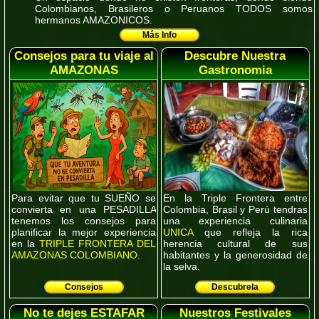
Colombianos, Brasileros o Peruanos
TODOS
somos
hermanos
AMAZONICOS
.
Más Info
Consejos para tu viaje al
Descubre Nuestra
AMAZONAS
Gastronomia
Para evitar que tu
SUEÑO
se
En la Triple Frontera entre
convierta en una
PESADILLA
Colombia, Brasil y Perú tendras
tenemos los consejos para
una experiencia culinaria
planificar la mejor experiencia
UNICA
que refleja la rica
en la
TRIPLE FRONTERA DEL
herencia cultural de sus
AMAZONAS COLOMBIANO
.
habitantes y la generosidad de
la selva.
Consejos
Descubrela
No te dejes ESTAFAR
Nuestros Festivales