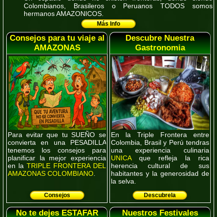
Colombianos, Brasileros o Peruanos
TODOS
somos
hermanos
AMAZONICOS
.
Más Info
Consejos para tu viaje al
Descubre Nuestra
AMAZONAS
Gastronomia
Para evitar que tu
SUEÑO
se
En la Triple Frontera entre
convierta en una
PESADILLA
Colombia, Brasil y Perú tendras
tenemos los consejos para
una experiencia culinaria
planificar la mejor experiencia
UNICA
que refleja la rica
en la
TRIPLE FRONTERA DEL
herencia cultural de sus
AMAZONAS COLOMBIANO
.
habitantes y la generosidad de
la selva.
Consejos
Descubrela
No te dejes ESTAFAR
Nuestros Festivales