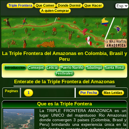
Triple Frontera
Que Comer
Donde Dormir
Que Hacer
A quien Comprar
La Triple Frontera del Amazonas en Colombia, Brasil y
Peru
Introduccion
Consejos
Leticia
Puerto Nariño
Tabatinga
Santa Rosa
Festivales
Enterate de la Triple Frontera del Amazonas
Paginas
1
Por Fecha
Mas Leidas
Que es la Triple Fontera
La TRIPLE FRONTERA AMAZONICA es un
lugar UNICO del majestuoso Rio Amazonas
donde convergen 3 paises (Colombia, Brasil y
Peru) brindando una experiencia única en la
vida donde te conecta con culturas ancestrales