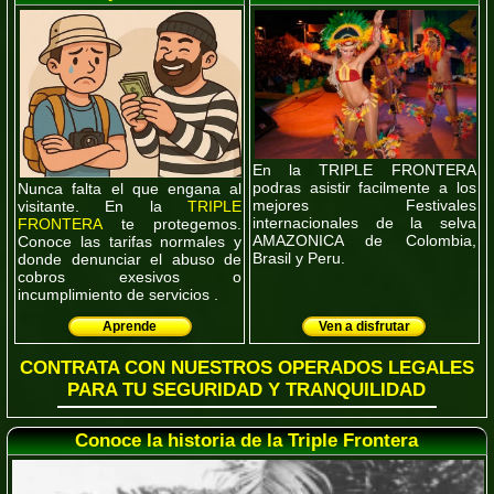
En la TRIPLE FRONTERA
podras asistir facilmente a los
Nunca falta el que engana al
mejores Festivales
visitante. En la
TRIPLE
internacionales de la selva
FRONTERA
te protegemos.
AMAZONICA de Colombia,
Conoce las tarifas normales y
Brasil y Peru.
donde denunciar el abuso de
cobros exesivos o
incumplimiento de servicios .
Aprende
Ven a disfrutar
CONTRATA CON NUESTROS OPERADOS LEGALES
PARA TU SEGURIDAD Y TRANQUILIDAD
Conoce la historia de la Triple Frontera