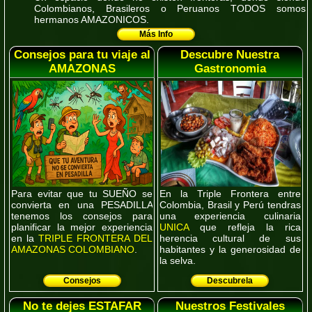
Colombianos, Brasileros o Peruanos
TODOS
somos
hermanos
AMAZONICOS
.
Más Info
Consejos para tu viaje al
Descubre Nuestra
AMAZONAS
Gastronomia
Para evitar que tu
SUEÑO
se
En la Triple Frontera entre
convierta en una
PESADILLA
Colombia, Brasil y Perú tendras
tenemos los consejos para
una experiencia culinaria
planificar la mejor experiencia
UNICA
que refleja la rica
en la
TRIPLE FRONTERA DEL
herencia cultural de sus
AMAZONAS COLOMBIANO
.
habitantes y la generosidad de
la selva.
Consejos
Descubrela
No te dejes ESTAFAR
Nuestros Festivales