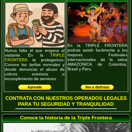
En la TRIPLE FRONTERA
podras asistir facilmente a los
Nunca falta el que engana al
mejores Festivales
visitante. En la
TRIPLE
internacionales de la selva
FRONTERA
te protegemos.
AMAZONICA de Colombia,
Conoce las tarifas normales y
Brasil y Peru.
donde denunciar el abuso de
cobros exesivos o
incumplimiento de servicios .
Aprende
Ven a disfrutar
CONTRATA CON NUESTROS OPERADOS LEGALES
PARA TU SEGURIDAD Y TRANQUILIDAD
Conoce la historia de la Triple Frontera