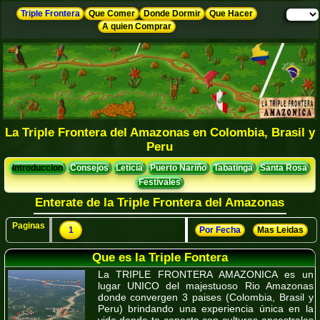
Triple Frontera
Que Comer
Donde Dormir
Que Hacer
A quien Comprar
La Triple Frontera del Amazonas en Colombia, Brasil y
Peru
Introduccion
Consejos
Leticia
Puerto Nariño
Tabatinga
Santa Rosa
Festivales
Enterate de la Triple Frontera del Amazonas
Paginas
1
Por Fecha
Mas Leidas
Que es la Triple Fontera
La TRIPLE FRONTERA AMAZONICA es un
lugar UNICO del majestuoso Rio Amazonas
donde convergen 3 paises (Colombia, Brasil y
Peru) brindando una experiencia única en la
vida donde te conecta con culturas ancestrales