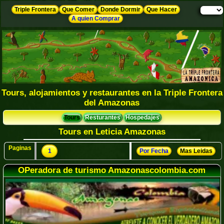
Triple Frontera
Que Comer
Donde Dormir
Que Hacer
A quien Comprar
Tours, alojamientos y restaurantes en la Triple Frontera
del Amazonas
Tours
Resturantes
Hospedajes
Tours en Leticia Amazonas
Paginas
1
Por Fecha
Mas Leidas
OPeradora de turismo Amazonascolombia.com