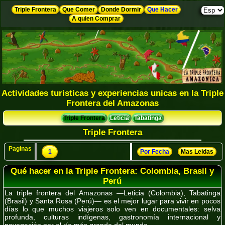
Triple Frontera
Que Comer
Donde Dormir
Que Hacer
A quien Comprar
Actividades turisticas y experiencias unicas en la Triple
Frontera del Amazonas
Triple Frontera
Leticia
Tabatinga
Triple Frontera
Paginas
1
Por Fecha
Mas Leidas
Qué hacer en la Triple Frontera: Colombia, Brasil y
Perú
La triple frontera del Amazonas —Leticia (Colombia), Tabatinga
(Brasil) y Santa Rosa (Perú)— es el mejor lugar para vivir en pocos
días lo que muchos viajeros solo ven en documentales: selva
profunda, culturas indígenas, gastronomía internacional y
navegación por el río más grande del mundo.