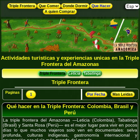
Triple Frontera
Que Comer
Donde Dormir
Que Hacer
A quien Comprar
Actividades turisticas y experiencias unicas en la Triple
Frontera del Amazonas
Triple Frontera
Leticia
Tabatinga
Triple Frontera
Paginas
1
Por Fecha
Mas Leidas
Qué hacer en la Triple Frontera: Colombia, Brasil y
Perú
La triple frontera del Amazonas —Leticia (Colombia), Tabatinga
(Brasil) y Santa Rosa (Perú)— es el mejor lugar para vivir en pocos
días lo que muchos viajeros solo ven en documentales: selva
profunda, culturas indígenas, gastronomía internacional y
navegación por el río más grande del mundo.