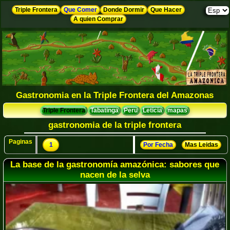
Triple Frontera
Que Comer
Donde Dormir
Que Hacer
A quien Comprar
Gastronomia en la Triple Frontera del Amazonas
Triple Frontera
Tabatinga
Peru
Leticia
mapas
gastronomia de la triple frontera
Paginas
1
Por Fecha
Mas Leidas
La base de la gastronomía amazónica: sabores que
nacen de la selva