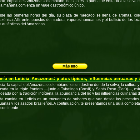
icia, capital del Amazonas colombiano, no solo es la puerta de entrada a la selva 
a mañana comienza un viaje gastronómico único.
de las primeras horas del día, su
plaza de mercado
se llena de aromas, colo
zónica. Allí, entre puestos de madera, vapores humeantes y el bullicio de los loca
 auténticos del Amazonas
.
Más Info
ía en Leticia, Amazonas: platos típicos, influencias peruanas y 
icia, la
capital del Amazonas colombiano
, es un destino donde la selva, la cultura
icada en la
triple frontera
—junto a
Tabatinga (Brasil)
y
Santa Rosa (Perú)
—, est
deada por la tradición indígena, la abundancia del río y las influencias culinarias
a comida en Leticia es un encuentro de sabores que van desde los
pescados 
ruanas
y los
asados brasileños
. A continuación, te presentamos una guía completa 
 continente.