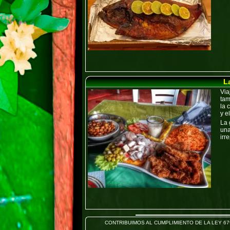
L
Via
tam
la
y e
La
una
irr
CONTRIBUIMOS AL CUMPLIMIENTO DE LA LEY 6