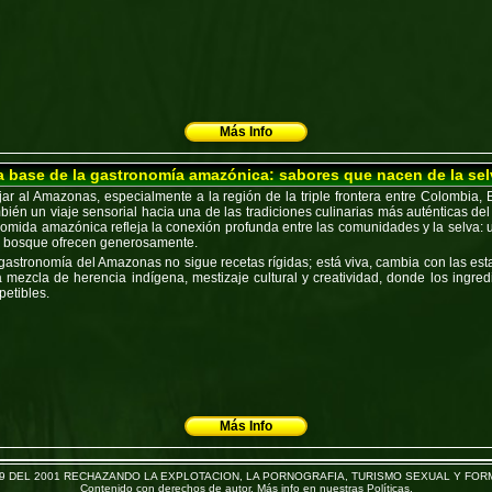
Más Info
a base de la gastronomía amazónica: sabores que nacen de la sel
jar al
Amazonas
, especialmente a la región de la
triple frontera
entre
Colombia, B
bién un viaje sensorial hacia una de las tradiciones culinarias más auténticas de
comida amazónica
refleja la conexión profunda entre las comunidades y la selva: un
l bosque ofrecen generosamente.
gastronomía del Amazonas
no sigue recetas rígidas; está viva, cambia con las est
 mezcla de herencia indígena, mestizaje cultural y creatividad, donde los ingre
epetibles.
Más Info
79 DEL 2001 RECHAZANDO LA EXPLOTACION, LA PORNOGRAFIA, TURISMO SEXUAL Y F
Contenido con derechos de autor. Más info en nuestras Políticas.