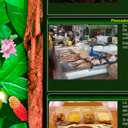
Pescados
En 
De 
reg
con
Deg
coc
La
sel
del
con
Si 
más