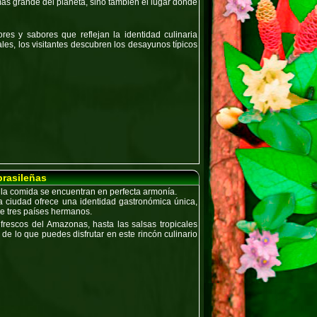
más grande del planeta, sino también el lugar donde
res y sabores que reflejan la identidad culinaria
les, los visitantes descubren los
desayunos típicos
brasileñas
 y la comida se encuentran en perfecta armonía.
a ciudad ofrece una
identidad gastronómica única
,
 de tres países hermanos.
frescos del Amazonas
, hasta las
salsas tropicales
de lo que puedes disfrutar en este rincón culinario