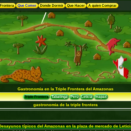
 Frontera
Que Comer
Donde Dormir
Que Hacer
A quien Comprar
Gastronomia en la Triple Frontera del Amazonas
Triple Frontera
Tabatinga
Peru
Leticia
mapas
gastronomia de la triple frontera
Desayunos típicos del Amazonas en la plaza de mercado de Letici