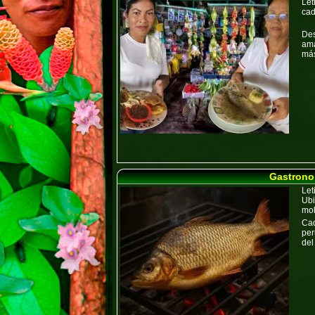
Let
cad
Des
ama
más
Gastronom
Let
Ub
mol
Cad
pe
del