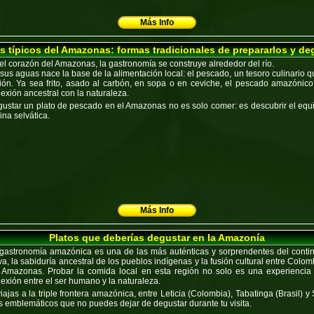
Más Info
 típicos del Amazonas: formas tradicionales de prepararlos y de
el corazón del Amazonas, la gastronomía se construye alrededor del río.
sus aguas nace la base de la alimentación local:
el pescado
, un tesoro culinario 
ión. Ya sea
frito, asado al carbón, en sopa o en ceviche
, el pescado amazónico 
exión ancestral con la naturaleza.
ustar un plato de pescado en el Amazonas no es solo comer: es descubrir el equilib
ina selvática.
Más Info
Platos que deberías degustar en la Amazonía
gastronomía amazónica
es una de las más auténticas y sorprendentes del contin
va, la sabiduría ancestral de los pueblos indígenas y la fusión cultural entre
Colomb
 Amazonas. Probar la comida local en esta región no solo es una experiencia 
exión entre el ser humano y la naturaleza.
viajas a la
triple frontera amazónica
, entre
Leticia (Colombia)
,
Tabatinga (Brasil)
y
 emblemáticos que no puedes dejar de degustar
durante tu visita.