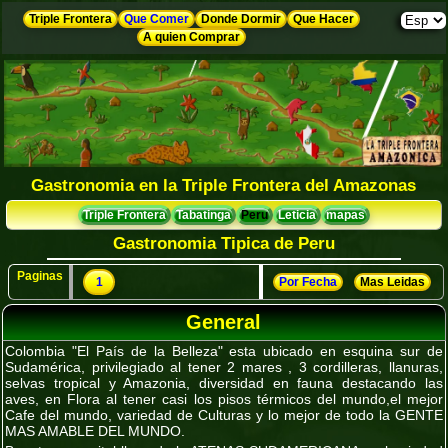
Triple Frontera
Que Comer
Donde Dormir
Que Hacer
A quien Comprar
Gastronomia en la Triple Frontera del Amazonas
Triple Frontera
Tabatinga
Peru
Leticia
mapas
Gastronomia Tipica de Peru
Paginas
1
Por Fecha
Mas Leidas
General
Colombia "El País de la Belleza" esta ubicado en esquina sur de
Sudamérica, privilegiado al tener 2 mares , 3 cordilleras, llanuras,
selvas tropical y Amazonia, diversidad en fauna destacando las
aves, en Flora al tener casi los pisos térmicos del mundo,el mejor
Cafe del mundo, variedad de Culturas y lo mejor de todo la GENTE
MAS AMABLE DEL MUNDO.