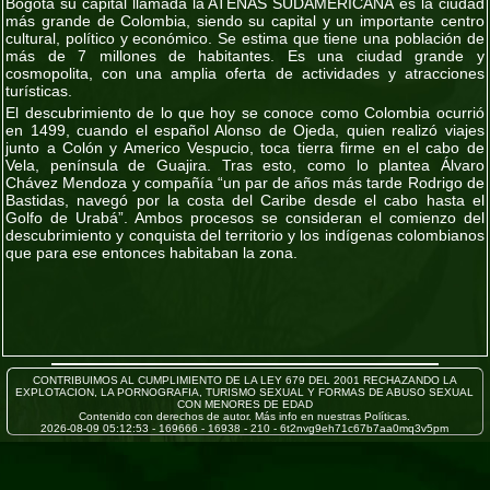
Bogota su capital llamada la ATENAS SUDAMERICANA es la ciudad
más grande de Colombia, siendo su capital y un importante centro
cultural, político y económico. Se estima que tiene una población de
más de 7 millones de habitantes. Es una ciudad grande y
cosmopolita, con una amplia oferta de actividades y atracciones
turísticas.
El descubrimiento de lo que hoy se conoce como Colombia ocurrió
en 1499, cuando el español Alonso de Ojeda, quien realizó viajes
junto a Colón y Americo Vespucio, toca tierra firme en el cabo de
Vela, península de Guajira. Tras esto, como lo plantea Álvaro
Chávez Mendoza y compañía “un par de años más tarde Rodrigo de
Bastidas, navegó por la costa del Caribe desde el cabo hasta el
Golfo de Urabá”. Ambos procesos se consideran el comienzo del
descubrimiento y conquista del territorio y los indígenas colombianos
que para ese entonces habitaban la zona.
CONTRIBUIMOS AL CUMPLIMIENTO DE LA LEY 679 DEL 2001 RECHAZANDO LA
EXPLOTACION, LA PORNOGRAFIA, TURISMO SEXUAL Y FORMAS DE ABUSO SEXUAL
CON MENORES DE EDAD
Contenido con derechos de autor. Más info en nuestras Políticas.
2026-08-09 05:12:53 - 169666 - 16938 - 210 - 6t2nvg9eh71c67b7aa0mq3v5pm