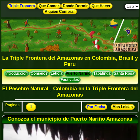
Triple Frontera
Que Comer
Donde Dormir
Que Hacer
A quien Comprar
La Triple Frontera del Amazonas en Colombia, Brasil y
Peru
Introduccion
Consejos
Leticia
Puerto Nariño
Tabatinga
Santa Rosa
Festivales
El Pesebre Natural , Colombia en la Triple Frontera del
Amazonas
Paginas
1
Por Fecha
Mas Leidas
Conozca el municipio de Puerto Nariño Amazonas