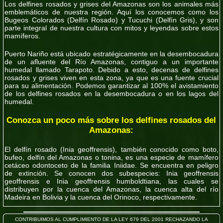
Los delfines rosados y grises del Amazonas son los animales más
emblemáticos de nuestra región. Aquí los conocemos como los
Bugeos Colorados (Delfín Rosado) y Tucuchi (Delfín Gris), y son
parte integral de nuestra cultura con mitos y leyendas sobre estos
mamíferos.
Puerto Nariño está ubicado estratégicamente en la desembocadura
de un afluente del Río Amazonas, contiguo a un importante
humedal llamado Tarapoto. Debido a esto, decenas de delfines
rosados y grises viven en esta zona, ya que es una fuente crucial
para su alimentación. Podemos garantizar al 100% el avistamiento
de los delfines rosados en la desembocadura o en los lagos del
humedal.
Conozca un poco más sobre los delfines rosados del
Amazonas:
El delfín rosado (Inia geoffrensis), también conocido como boto,
bufeo, delfín del Amazonas o tonina, es una especie de mamífero
cetáceo odontoceto de la familia Iniidae. Se encuentra en peligro
de extinción. Se conocen dos subespecies: Inia geoffrensis
geoffrensis e Inia geoffrensis humboldtiana, las cuales se
distribuyen por la cuenca del Amazonas, la cuenca alta del río
Madeira en Bolivia y la cuenca del Orinoco, respectivamente.
CONTRIBUIMOS AL CUMPLIMIENTO DE LA LEY 679 DEL 2001 RECHAZANDO LA