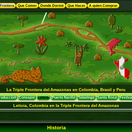
 Frontera
Que Comer
Donde Dormir
Que Hacer
A quien Comprar
La Triple Frontera del Amazonas en Colombia, Brasil y Peru
troduccion
Consejos
Leticia
Puerto Nariño
Tabatinga
Santa Rosa
Festiva
Leticia, Colombia en la Triple Frontera del Amazonas
Historia