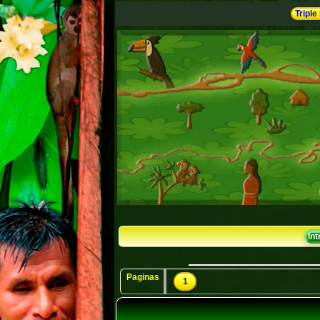
Triple
In
Paginas
1