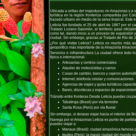
Ubicada a orillas del majestuoso río Amazonas y a s
turística en la región fronteriza compartida por C
trazado urbano en medio de la selva tropical. Este en
Leticia fue fundada el 25 de abril de 1867 por el
Tratado Lozano-Salomón, el territorio pasó oficia
como tal, dando inicio a un proceso de expansión y 
ciudad. Sin embargo, gracias al Tratado de Río de J
¿Por qué visitar Leticia?
Leticia es mucho más que 
geopolítico más importante de la Amazonía trinacional
Servicios e infraestructura
La ciudad ofrece todo lo
típica e internacional.
Artesanías y centros comerciales
Alquiler de motocicletas y carros
Casas de cambio, bancos y cajeros automát
Internet, telefonía celular y comunicaciones
Agencias de viajes y guías turísticos capaci
Bares, discotecas y espacios de esparcimien
Tránsito entre fronteras Desde Leticia puedes cruzar
Tabatinga (Brasil) por vía terrestre
Santa Rosa (Perú) por vía fluvial
Sin embargo, si deseas viajar hacia el interior de Bra
Navega por el Amazonas
Leticia es punto de partid
puedes viajar a:
Manaus (Brasil): ciudad amazónica famosa por
Iquitos (Perú): la mayor ciudad del mundo si