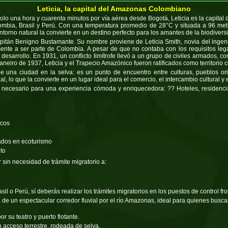
Leticia, la capital del Amazonas Colombiano
olo una hora y cuarenta minutos por vía aérea desde Bogotá, Leticia es la capital
olombia, Brasil y Perú. Con una temperatura promedio de 28°C y situada a 96 metr
torno natural la convierte en un destino perfecto para los amantes de la biodiversid
 capitán Benigno Bustamante. Su nombre proviene de Leticia Smith, novia del inge
lmente a ser parte de Colombia. A pesar de que no contaba con los requisitos leg
desarrollo. En 1931, un conflicto limítrofe llevó a un grupo de civiles armados, c
aneiro de 1937, Leticia y el Trapecio Amazónico fueron ratificados como territorio 
una ciudad en la selva: es un punto de encuentro entre culturas, pueblos orig
, lo que la convierte en un lugar ideal para el comercio, el intercambio cultural y e
 necesario para una experiencia cómoda y enriquecedora: ?? Hoteles, residenci
icos
tados en ecoturismo
to
 sin necesidad de trámite migratorio a:
sil o Perú, sí deberás realizar los trámites migratorios en los puestos de control fro
a de un espectacular corredor fluvial por el río Amazonas, ideal para quienes bus
 su teatro y puerto flotante.
n acceso terrestre, rodeada de selva.