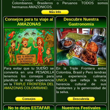
Colombianos, Brasileros o Peruanos
TODOS
somos
hermanos
AMAZONICOS
.
Más Info
Consejos para tu viaje al
Descubre Nuestra
AMAZONAS
Gastronomia
Para evitar que tu
SUEÑO
se
En la Triple Frontera entre
convierta en una
PESADILLA
Colombia, Brasil y Perú tendras
tenemos los consejos para
una experiencia culinaria
planificar la mejor experiencia
UNICA
que refleja la rica
en la
TRIPLE FRONTERA DEL
herencia cultural de sus
AMAZONAS COLOMBIANO
.
habitantes y la generosidad de
la selva.
Consejos
Descubrela
No te dejes ESTAFAR
Nuestros Festivales