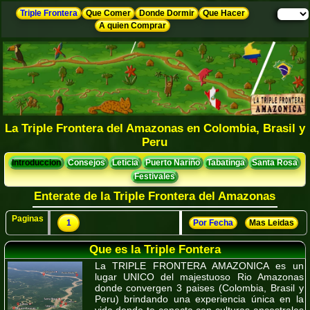
Triple Frontera
Que Comer
Donde Dormir
Que Hacer
A quien Comprar
La Triple Frontera del Amazonas en Colombia, Brasil y
Peru
Introduccion
Consejos
Leticia
Puerto Nariño
Tabatinga
Santa Rosa
Festivales
Enterate de la Triple Frontera del Amazonas
Paginas
1
Por Fecha
Mas Leidas
Que es la Triple Fontera
La TRIPLE FRONTERA AMAZONICA es un
lugar UNICO del majestuoso Rio Amazonas
donde convergen 3 paises (Colombia, Brasil y
Peru) brindando una experiencia única en la
vida donde te conecta con culturas ancestrales