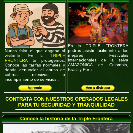
En la TRIPLE FRONTERA
podras asistir facilmente a los
Nunca falta el que engana al
mejores Festivales
visitante. En la
TRIPLE
internacionales de la selva
FRONTERA
te protegemos.
AMAZONICA de Colombia,
Conoce las tarifas normales y
Brasil y Peru.
donde denunciar el abuso de
cobros exesivos o
incumplimiento de servicios .
Aprende
Ven a disfrutar
CONTRATA CON NUESTROS OPERADOS LEGALES
PARA TU SEGURIDAD Y TRANQUILIDAD
Conoce la historia de la Triple Frontera