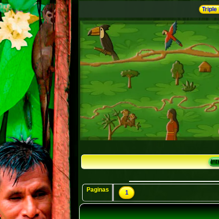
Triple
In
Paginas
1