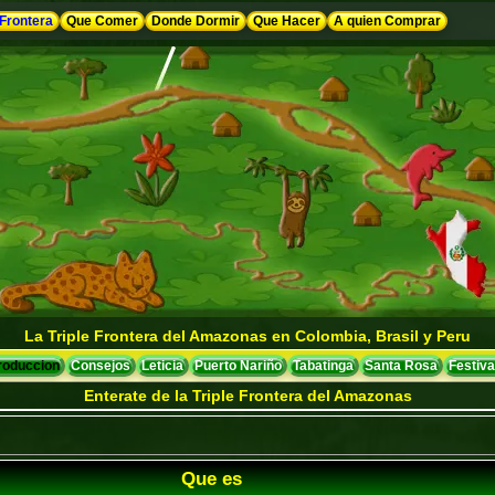
 Frontera
Que Comer
Donde Dormir
Que Hacer
A quien Comprar
La Triple Frontera del Amazonas en Colombia, Brasil y Peru
troduccion
Consejos
Leticia
Puerto Nariño
Tabatinga
Santa Rosa
Festiva
Enterate de la Triple Frontera del Amazonas
Que es