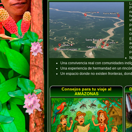
L
P
n
h
vi
P
e
c
E
a
c
P
N
Una convivencia real con comunidades indí
Una experiencia de hermandad en un rincón d
Un espacio donde no existen fronteras, don
Consejos para tu viaje al
D
AMAZONAS