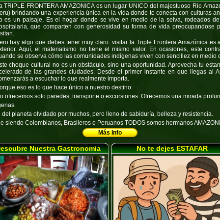
a TRIPLE FRONTERA AMAZONICA es un lugar UNICO del majestuoso Rio Amazona
eru) brindando una experiencia única en la vida donde te conecta con culturas anc
o es un paisaje, Es el hogar donde se vive en medio de la selva, rodeados de
ospitalaria, que comparten con generosidad su forma de vida preocupandose po
sitan.
ero hay algo que debes tener muy claro: visitar la Triple Frontera Amazónica es
xterior. Aquí, el materialismo no tiene el mismo valor. En ocasiones, este cont
uando se observa cómo las comunidades indígenas viven con sencillez en medio 
ste choque cultural no es un obstáculo, sino una oportunidad. Aprovecha tu estan
celerado de las grandes ciudades. Desde el primer instante en que llegas al 
omenzarás a escuchar lo que realmente importa.
orque eso es lo que hace único a nuestro destino:
o ofrecemos solo paredes, transporte o excursiones. Ofrecemos una mirada profund
genas.
el planeta olvidado por muchos, pero lleno de sabiduría, belleza y resistencia.
de siendo Colombianos, Brasileros o Peruanos
TODOS
somos hermanos
AMAZON
Más Info
escubre Nuestra Gastronomia
No te dejes ESTAFAR