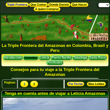
Triple Frontera
Que Comer
Donde Dormir
Que Hacer
A quien Comprar
La Triple Frontera del Amazonas en Colombia, Brasil y
Peru
Introduccion
Consejos
Leticia
Puerto Nariño
Tabatinga
Santa Rosa
Festivales
Consejos para tu viaje a la Triple Frontera del
Amazonas
Paginas
1
2
Por Fecha
Mas Leidas
Tenga en cuenta antes de viajar a Leticia Amazonas