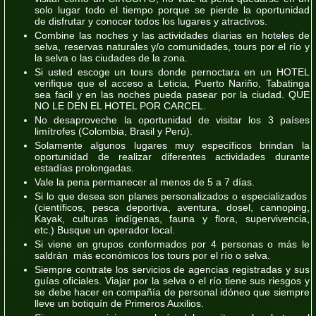
solo lugar todo el tiempo porque se pierde la oportunidad
de
disfrutar
y
conocer
todos los lugares y atractivos.
Combine
las noches y las actividades diarias en hoteles de
selva, reservas naturales y/o comunidades, tours por el río y
la selva o las ciudades de la zona.
Si usted escoge un tours donde pernoctara en un HOTEL
verifique que el acceso a Leticia, Puerto Nariño, Tabatinga
sea facil y en las noches pueda pasear por la ciudad.
QUE
NO LE DEN EL HOTEL POR CARCEL.
No desaproveche la oportunidad de
visitar
los 3 países
limítrofes (Colombia, Brasil y Perú).
Solamente algunos lugares muy específicos brindan la
oportunidad de realizar diferentes actividades durante
estadías prolongadas.
Vale la pena permanecer al menos de
5
a 7
días
.
Si lo que desea son planes personalizados o especializados
(científicos, pesca deportiva, aventura, dosel, cannoping,
Kayak, culturas indígenas, fauna y flora, supervivencia,
etc.)
Busque un operador local.
Si viene en grupos conformados por 4 personas o más le
saldrán más económicos los tours por el río o selva.
Siempre
contrate los servicios de agencias registradas y sus
guías oficiales. Viajar por la selva o el río tiene sus riesgos y
se debe hacer en compañía de personal idóneo que siempre
lleve un botiquín de
Primeros Auxilios
.