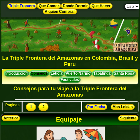
Triple Frontera
Que Comer
Donde Dormir
Que Hacer
A quien Comprar
La Triple Frontera del Amazonas en Colombia, Brasil y
Peru
Introduccion
Consejos
Leticia
Puerto Nariño
Tabatinga
Santa Rosa
Festivales
Consejos para tu viaje a la Triple Frontera del
Amazonas
Paginas
1
2
Por Fecha
Mas Leidas
Anterior
Equipaje
Siguiente