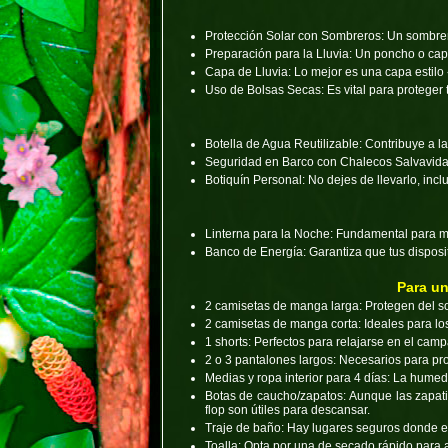
Protección Solar con Sombreros:
Un sombrero
Preparación para la Lluvia:
Un poncho o capa
Capa de Lluvia:
Lo mejor es una capa estilo
Uso de Bolsas Secas:
Es vital para proteger
Botella de Agua Reutilizable:
Contribuye a la
Seguridad en Barco con Chalecos Salvavida
Botiquín Personal:
No dejes de llevarlo, inc
Linterna para la Noche:
Fundamental para mo
Banco de Energía:
Garantiza que tus disposi
Para un
2 camisetas de manga larga:
Protegen del sol
2 camisetas de manga corta:
Ideales para lo
1 shorts:
Perfectos para relajarse en el cam
2 o 3 pantalones largos:
Necesarios para prot
Medias y ropa interior para 4 días:
La humeda
Botas de caucho/zapatos:
Aunque las zapatil
flop son útiles para descansar.
Traje de baño:
Hay lugares seguros donde es 
Toalla:
Opta por una de secado rápido para a