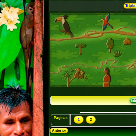
Triple
In
Paginas
1
2
Anterior