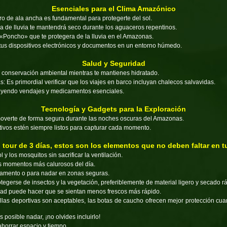
Esenciales para el Clima Amazónico
 de ala ancha es fundamental para protegerte del sol.
 de lluvia te mantendrá seco durante los aguaceros repentinos.
 «Poncho» que te protegera de la lluvia en el Amazonas.
 tus dispositivos electrónicos y documentos en un entorno húmedo.
Salud y Seguridad
 conservación ambiental mientras te mantienes hidratado.
s:
Es primordial verificar que los viajes en barco incluyan chalecos salvavidas.
luyendo vendajes y medicamentos esenciales.
Tecnología y Gadgets para la Exploración
verte de forma segura durante las noches oscuras del Amazonas.
tivos estén siempre listos para capturar cada momento.
 tour de 3 días, estos son los elementos que no deben faltar en t
 y los mosquitos sin sacrificar la ventilación.
s momentos más calurosos del día.
pamento o para nadar en zonas seguras.
egerse de insectos y la vegetación, preferiblemente de material ligero y secado r
d puede hacer que se sientan menos frescos más rápido.
las deportivas son aceptables, las botas de caucho ofrecen mejor protección cuand
posible nadar, ¡no olvides incluirlo!
horrar espacio y tiempo.