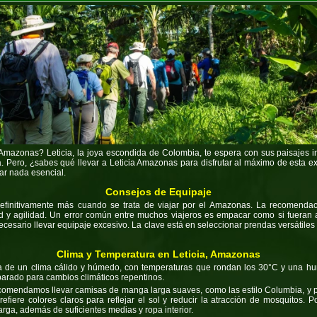
l Amazonas?
Leticia, la joya escondida de Colombia, te espera con sus paisajes i
a. Pero, ¿sabes
qué llevar a Leticia Amazonas
para disfrutar al máximo de esta 
ar nada esencial.
Consejos de Equipaje
finitivamente más cuando se trata de viajar por el Amazonas. La recomendac
ertad y agilidad. Un error común entre muchos viajeros es empacar como si fuer
ecesario llevar equipaje excesivo. La clave está en seleccionar prendas versátiles y
Clima y Temperatura en Leticia, Amazonas
za de un clima cálido y húmedo, con temperaturas que rondan los 30°C y una
eparado para cambios climáticos repentinos.
ecomendamos llevar camisas de manga larga suaves, como las estilo Columbia, y p
fiere colores claros para reflejar el sol y reducir la atracción de mosquitos. 
arga, además de suficientes medias y ropa interior.