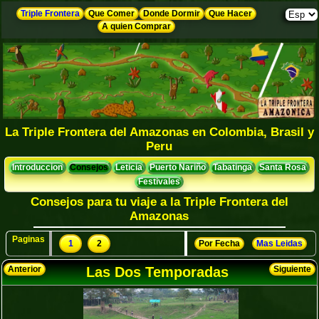
Triple Frontera
Que Comer
Donde Dormir
Que Hacer
A quien Comprar
La Triple Frontera del Amazonas en Colombia, Brasil y
Peru
Introduccion
Consejos
Leticia
Puerto Nariño
Tabatinga
Santa Rosa
Festivales
Consejos para tu viaje a la Triple Frontera del
Amazonas
Paginas
1
2
Por Fecha
Mas Leidas
Anterior
Las Dos Temporadas
Siguiente